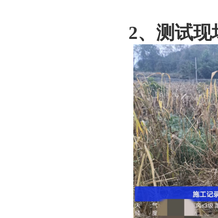
2、测试现