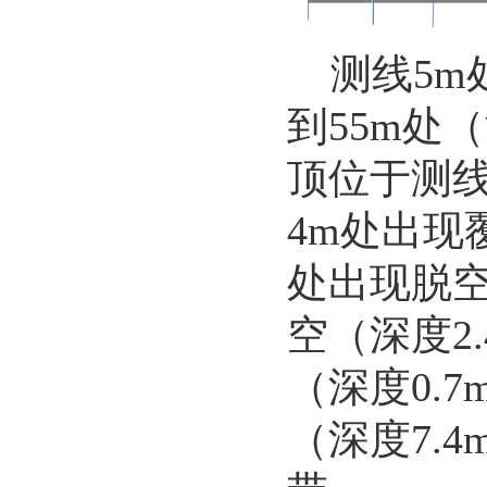
测线
5m
到
55m
处（
顶位于测
4m
处出现
处出现脱
空（深度
2
.
（深度
0
.
7
（深度
7
.
4